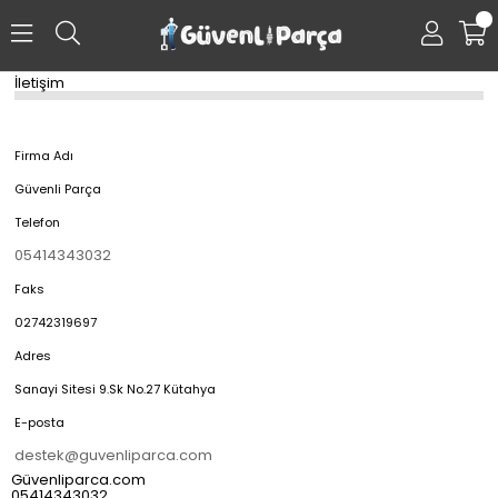
0
İletişim
Firma Adı
Güvenli Parça
Telefon
05414343032
Faks
02742319697
Adres
Sanayi Sitesi 9.Sk No.27 Kütahya
E-posta
destek@guvenliparca.com
Güvenliparca.com
05414343032